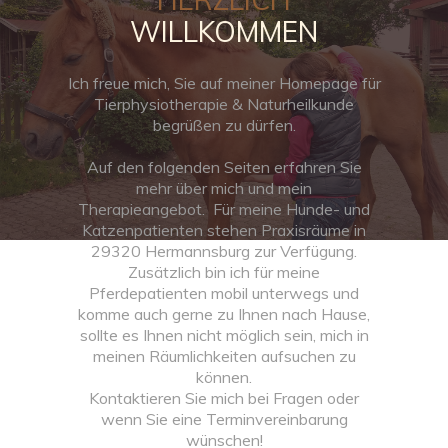
WILLKOMMEN
Ich freue mich, Sie auf meiner Homepage für
Tierphysiotherapie & Naturheilkunde
begrüßen zu dürfen.
Auf den folgenden Seiten erfahren Sie
mehr über mich und mein
Therapieangebot. Für meine Hunde- und
Katzenpatienten stehen Praxisräume in
29320 Hermannsburg zur Verfügung.
Zusätzlich bin ich für meine
Pferdepatienten mobil unterwegs und
komme auch gerne zu Ihnen nach Hause,
sollte es Ihnen nicht möglich sein, mich in
meinen Räumlichkeiten aufsuchen zu
können.
Kontaktieren Sie mich bei Fragen oder
wenn Sie eine Terminvereinbarung
wünschen!